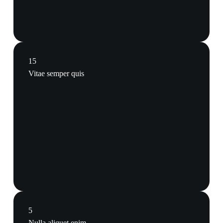
15
Vitae semper quis
5
Nulla aliquet enim