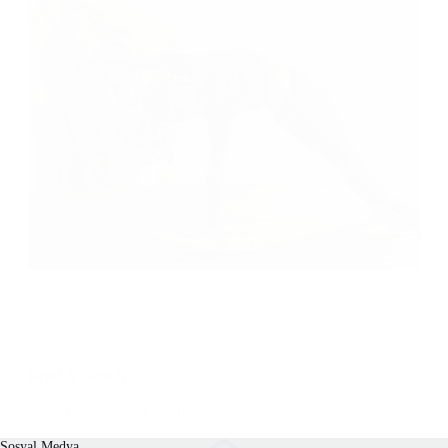
Bend & Stretch
Lorem ipsum dolor sit amet, consectetur adipiscing elit, sed
do…
Read More
Sosyal Medya